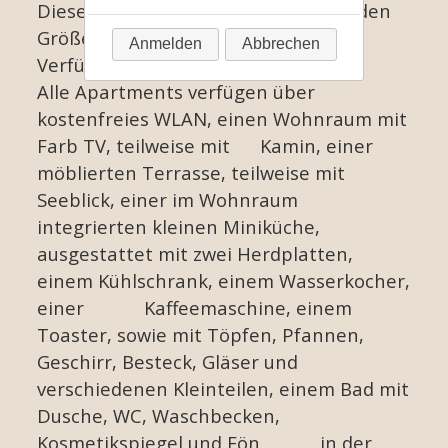
Diese stehen Ihnen in zwei verschieden
Ausflugstipps
Größen und Raumaufteilungen zur
Anmelden
Abbrechen
Verfügung.
Kontakt & Anfahrt
Alle Apartments verfügen über
kostenfreies WLAN, einen Wohnraum mit
Farb TV, teilweise mit Kamin, einer
möblierten Terrasse, teilweise mit
Seeblick, einer im Wohnraum
integrierten kleinen Miniküche,
ausgestattet mit zwei Herdplatten,
einem Kühlschrank, einem Wasserkocher,
einer Kaffeemaschine, einem
Toaster, sowie mit Töpfen, Pfannen,
Geschirr, Besteck, Gläser und
verschiedenen Kleinteilen, einem Bad mit
Dusche, WC, Waschbecken,
Kosmetikspiegel und Fön in der