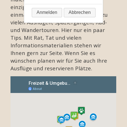
einzigartige Schorfheide und deren
Ausflugstipps
Anmelden
Abbrechen
einmalige Kulturlandschaft verlockt zu
Nationale GeoPark
vielen Ausflügen, Spaziergängen, Rad-
Kloster Chorin
und Wandertouren. Hier nur ein paar
Schorfheide
Tips. Mit Rat, Tat und vielen
Informationsmaterialien stehen wir
Reederei Wiedenhöft
Ihnen gern zur Seite. Wenn Sie es
Blumberger Mühle
wünschen planen wir für Sie auch Ihre
Zoo Eberswalde
Ausflüge und reservieren Plätze.
Kletterwald Schorfheide
Biosphärenreservat Schorfheide-Chorin
Kontakt & Anfahrt