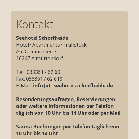
Dampferfahrt
Mildenberg
Werbellinsee
Schiffshebewerk
Kontakt
Reederei
Niederfinow
Wiedenhöft
Fitolino
Seehotel Schorfheide
Kloster Chorin
Eberswalde
Hotel
· Apartments · Frühstück
Am Grimnitzsee 3
Askanierturm
Schorfheide
16247 Althüttendorf
Eichhorst
Tierpark
Tel.: 033361 / 62 60
Fax: 033361 / 62 613
Eberswalde
E-Mail:
info [at] seehotel-schorfheide.de
Kletterwald
Schorfheide
Reservierungsanfragen, Reservierungen
oder weitere Informationen per Telefon
Blumberger
täglich von 10 Uhr bis 14 Uhr oder per Mail
Mühle
Sauna Buchungen per Telefon täglich von
10 Uhr bis 14 Uhr