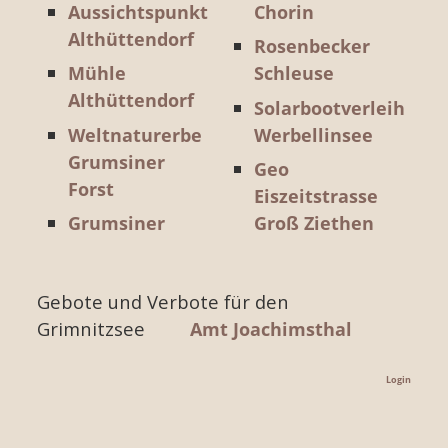
Aussichtspunkt
Chorin
Althüttendorf
Rosenbecker
Mühle
Schleuse
Althüttendorf
Solarbootverleih
Weltnaturerbe
Werbellinsee
Grumsiner
Geo
Forst
Eiszeitstrasse
Grumsiner
Groß Ziethen
Brennerei
Wildpark
BIORAMA-
Schorfheide
Gebote und Verbote für den
Projekt
Kletterwald
Grimnitzsee
Amt Joachimsthal
Minigolf
Schorfheide
Joachimsthal
El Dorado
Login
Kaiserbahnhof
Templin
Joachimsthal
Ziegeleipark