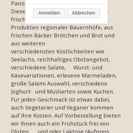
Panorama Frühstücksraum, bereit.
Ausflugstipps
Dieses besteht zum größten Teil aus
Anmelden
Abbrechen
frischen
Kontakt & Anfahrt
Produkten regionaler Bauernhöfe, aus
frischen Bäcker Brötchen und Brot und
aus weiteren
verschiedensten Köstlichkeiten wie
Seelachs, reichhaltiges Obstangebot,
verschiedene Salate, Wurst- und
Käsevariationen, erlesene Marmeladen,
große Salami Auswahl, verschiedene
Joghurt- und Müsliarten sowie Kuchen.
Für jeden Geschmack ist etwas dabei,
auch Vegetarier und Veganer kommen
auf Ihre Kosten. Auf Vorbestellung bieten
wir Ihnen auch ein Frühstück frei von
Gluten und oder Laktose (Aufpreis